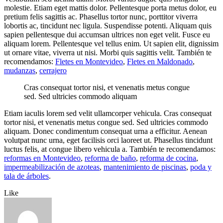
molestie. Etiam eget mattis dolor. Pellentesque porta metus dolor, eu
pretium felis sagittis ac. Phasellus tortor nunc, porttitor viverra
lobortis ac, tincidunt nec ligula. Suspendisse potenti. Aliquam quis
sapien pellentesque dui accumsan ultrices non eget velit. Fusce eu
aliquam lorem. Pellentesque vel tellus enim. Ut sapien elit, dignissim
ut ornare vitae, viverra ut nisi. Morbi quis sagittis velit. También te
recomendamos:
Fletes en Montevideo
,
Fletes en Maldonado
,
mudanzas
,
cerrajero
Cras consequat tortor nisi, et venenatis metus congue
sed. Sed ultricies commodo aliquam
Etiam iaculis lorem sed velit ullamcorper vehicula. Cras consequat
tortor nisi, et venenatis metus congue sed. Sed ultricies commodo
aliquam. Donec condimentum consequat urna a efficitur. Aenean
volutpat nunc urna, eget facilisis orci laoreet ut. Phasellus tincidunt
luctus felis, at congue libero vehicula a. También te recomendamos:
reformas en Montevideo
,
reforma de baño
,
reforma de cocina
,
impermeabilización de azoteas
,
mantenimiento de piscinas
,
poda y
tala de árboles
.
Like