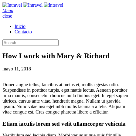
Menu
close
Inicio
Contacto
How I work with Mary & Richard
mayo 11, 2018
Donec augue tellus, faucibus at metus et, mollis egestas odio.
Suspendisse in porttitor turpis, eget mattis lectus. Aenean porttitor
urna mauris, consectetur rhoncus nulla finibus eget. In eget sapien
ultrices, cursus ante vitae, hendrerit magna. Nullam ut gravida
ipsum. Nunc vitae nisi eget nibh mollis lacinia a a felis. Aliquam
vitae congue est. Cras congue pharetra libero a efficitur.
Etiam iaculis lorem sed velit ullamcorper vehicula
Vestibulum sed lacinia diam. Morbi varius augue quis fringilla