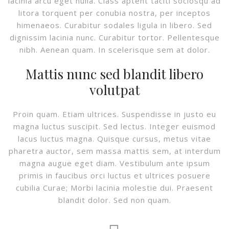
lacinia arcu eget nulla. Class aptent taciti sociosqu ad
litora torquent per conubia nostra, per inceptos
himenaeos. Curabitur sodales ligula in libero. Sed
dignissim lacinia nunc. Curabitur tortor. Pellentesque
nibh. Aenean quam. In scelerisque sem at dolor.
Mattis nunc sed blandit libero
volutpat
Proin quam. Etiam ultrices. Suspendisse in justo eu
magna luctus suscipit. Sed lectus. Integer euismod
lacus luctus magna. Quisque cursus, metus vitae
pharetra auctor, sem massa mattis sem, at interdum
magna augue eget diam. Vestibulum ante ipsum
primis in faucibus orci luctus et ultrices posuere
cubilia Curae; Morbi lacinia molestie dui. Praesent
blandit dolor. Sed non quam.