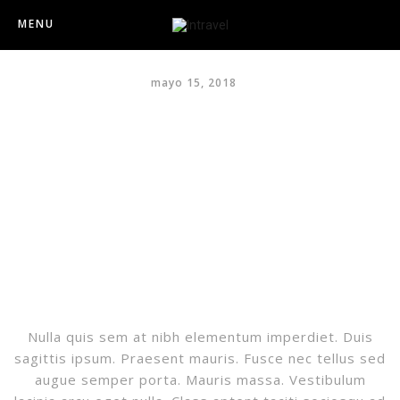
MENU
The look is modern
mayo 15, 2018
Nulla quis sem at nibh elementum imperdiet. Duis
sagittis ipsum. Praesent mauris. Fusce nec tellus sed
augue semper porta. Mauris massa. Vestibulum