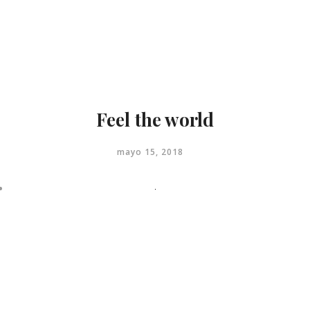
Menu
close
Inicio
Contacto
Feel the world
mayo 15, 2018